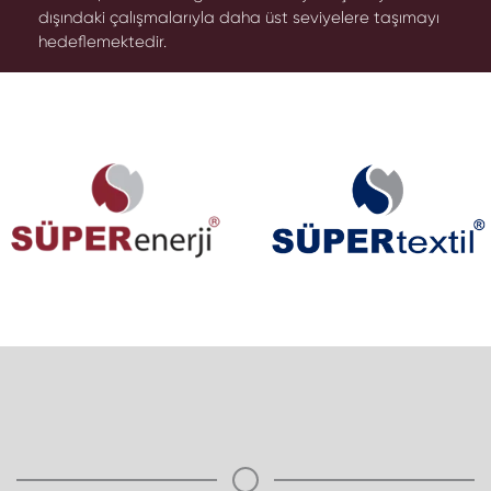
dışındaki çalışmalarıyla daha üst seviyelere taşımayı
hedeflemektedir.