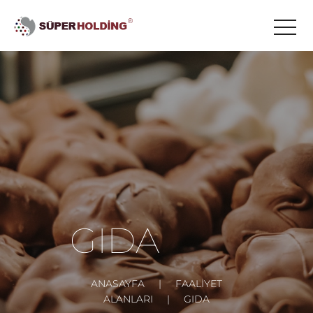
GIDA
ANASAYFA
FAALİYET
ALANLARI
GIDA