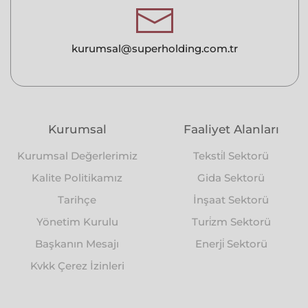
kurumsal@superholding.com.tr
Kurumsal
Faaliyet Alanları
Kurumsal Değerlerimiz
Teksti̇l Sektorü
Kalite Politikamız
Gida Sektorü
Tarihçe
İnşaat Sektorü
Yönetim Kurulu
Turi̇zm Sektorü
Başkanın Mesajı
Enerji̇ Sektorü
Kvkk Çerez İzinleri