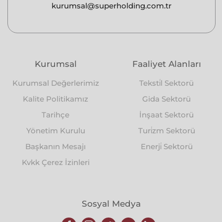
kurumsal@superholding.com.tr
Kurumsal
Faaliyet Alanları
Kurumsal Değerlerimiz
Teksti̇l Sektorü
Kalite Politikamız
Gida Sektorü
Tarihçe
İnşaat Sektorü
Yönetim Kurulu
Turi̇zm Sektorü
Başkanın Mesajı
Enerji̇ Sektorü
Kvkk Çerez İzinleri
Sosyal Medya